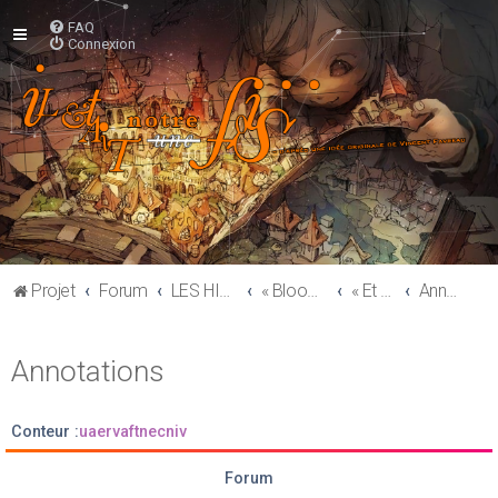
FAQ
Connexion
Projet
Forum
LES HISTOIRES
« Bloodlust »
« Et entre-temps, des demi-siffans ? »
Annotations
Annotations
Conteur :
uaervaftnecniv
Forum