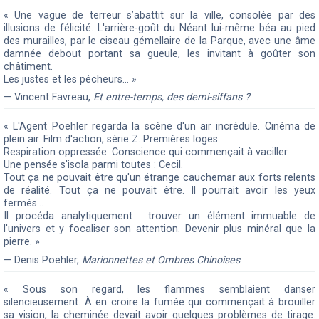
« Une vague de terreur s’abattit sur la ville, consolée par des
illusions de félicité. L'arrière-goût du Néant lui-même béa au pied
des murailles, par le ciseau gémellaire de la Parque, avec une âme
damnée debout portant sa gueule, les invitant à goûter son
châtiment.
Les justes et les pécheurs… »
— Vincent Favreau,
Et entre-temps, des demi-siffans ?
« L'Agent Poehler regarda la scène d'un air incrédule. Cinéma de
plein air. Film d'action, série Z. Premières loges.
Respiration oppressée. Conscience qui commençait à vaciller.
Une pensée s'isola parmi toutes : Cecil.
Tout ça ne pouvait être qu'un étrange cauchemar aux forts relents
de réalité. Tout ça ne pouvait être. Il pourrait avoir les yeux
fermés...
Il procéda analytiquement : trouver un élément immuable de
l'univers et y focaliser son attention. Devenir plus minéral que la
pierre. »
— Denis Poehler,
Marionnettes et Ombres Chinoises
« Sous son regard, les flammes semblaient danser
silencieusement. À en croire la fumée qui commençait à brouiller
sa vision, la cheminée devait avoir quelques problèmes de tirage.