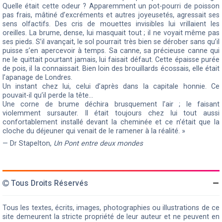
Quelle était cette odeur ? Apparemment un pot-pourri de poisson
pas frais, mâtiné d’excréments et autres joyeusetés, agressait ses
sens olfactifs. Des cris de mouettes invisibles lui vrillaient les
oreilles. La brume, dense, lui masquait tout ; il ne voyait même pas
ses pieds. S’il avançait, le sol pourrait très bien se dérober sans qu’il
puisse s’en apercevoir à temps. Sa canne, sa précieuse canne qui
ne le quittait pourtant jamais, lui faisait défaut. Cette épaisse purée
de pois, il la connaissait. Bien loin des brouillards écossais, elle était
l’apanage de Londres.
Un instant chez lui, celui d’après dans la capitale honnie. Ce
pouvait-il qu’il perde la tête…
Une corne de brume déchira brusquement l’air ; le faisant
violemment sursauter. Il était toujours chez lui tout aussi
confortablement installé devant la cheminée et ce n’était que la
cloche du déjeuner qui venait de le ramener à la réalité. »
— Dr Stapelton,
Un Pont entre deux mondes
Tous Droits Réservés
Tous les textes, écrits, images, photographies ou illustrations de ce
site demeurent la stricte propriété de leur auteur et ne peuvent en