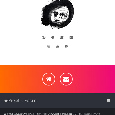
Projet
Forum
Il était u̶n̶e̶ notre fois… V2.0
©
Vincent Favreau
• 2015. Tous Droits