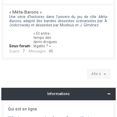
« Méta-Barons »
Une série d'histoires dans l'univers du jeu de rôle
Méta-
Barons
, adapté des bandes dessinées scénarisées par A.
Jodorowsky et dessinées par Moebius et J. Giménez.
« Et entre-
temps des
demi-drogues
Sous-forum :
légales ? »
Sujets :
7
Messages :
45
Aller à
Informations
Qui est en ligne