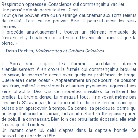
Respiration oppressée. Conscience qui commençait à vaciller.
Une pensée s'isola parmi toutes : Cecil.
Tout ça ne pouvait être qu'un étrange cauchemar aux forts relents
de réalité. Tout ça ne pouvait être. Il pourrait avoir les yeux
fermés...
Il procéda analytiquement : trouver un élément immuable de
l'univers et y focaliser son attention. Devenir plus minéral que la
pierre. »
— Denis Poehler,
Marionnettes et Ombres Chinoises
« Sous son regard, les flammes semblaient danser
silencieusement. À en croire la fumée qui commençait à brouiller
sa vision, la cheminée devait avoir quelques problèmes de tirage.
Quelle était cette odeur ? Apparemment un pot-pourri de poisson
pas frais, mâtiné d’excréments et autres joyeusetés, agressait ses
sens olfactifs. Des cris de mouettes invisibles lui vrillaient les
oreilles. La brume, dense, lui masquait tout ; il ne voyait même pas
ses pieds. S’il avançait, le sol pourrait très bien se dérober sans qu’il
puisse s’en apercevoir à temps. Sa canne, sa précieuse canne qui
ne le quittait pourtant jamais, lui faisait défaut. Cette épaisse purée
de pois, il la connaissait. Bien loin des brouillards écossais, elle était
l’apanage de Londres.
Un instant chez lui, celui d’après dans la capitale honnie. Ce
pouvait-il qu’il perde la tête…