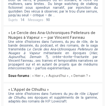
bout de nerfs, à plusieurs ou en solitaire, le nôtre ou
multivers, sans limites… Du binge watching de stalking
fictionnel sous speedrun narratif, par injonction du
quotidien. Des vécus à observer, par le trou d'une serrure,
jusqu'au seuil – critique – de …
Sujets :
14
Messages :
90
« Le Cercle des Ana-Uchroniques Pelleteurs de
Nuages à Vapeur » — par Vincent Favreau
Une série d'histoires dans l'univers, du jeu de rôle, de la
bande dessinée, du podcast, et des romans, de la saga
transmédia
Le Cercle des Ana-Uchroniques Pelleteurs de
Nuages à Vapeur
métastasée en époques (
Hier
,
Aujourd'hui
,
Demain ?
), créée–écrite–fracturée par
Vincent Favreau ; ses trames et temporalités narratives se
propagent sur et en autant de projets que de médiums
interconnectés – parfois expérimentaux.
Sous-forums :
« Hier »
,
« Aujourd'hui »
,
« Demain ? »
« L'Appel de Cthulhu »
Une série d'histoires dans l'univers du jeu de rôle
L'Appel
de Cthulhu
, ses époques et suppléments de la gamme,
adaptés des romans de H.P. Lovecraft.