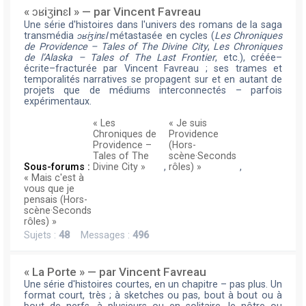
« ɔʁiʒinɛl » — par Vincent Favreau
Une série d'histoires dans l'univers des romans de la saga
transmédia
ɔʁiʒinɛl
métastasée en cycles (
Les Chroniques
de Providence – Tales of The Divine City
,
Les Chroniques
de l’Alaska – Tales of The Last Frontier
, etc.), créée–
écrite–fracturée par Vincent Favreau ; ses trames et
temporalités narratives se propagent sur et en autant de
projets que de médiums interconnectés – parfois
expérimentaux.
« Les
« Je suis
Chroniques de
Providence
Providence –
(Hors-
Tales of The
scène·Seconds
Sous-forums :
Divine City »
,
rôles) »
,
« Mais c'est à
vous que je
pensais (Hors-
scène·Seconds
rôles) »
Sujets :
48
Messages :
496
« La Porte » — par Vincent Favreau
Une série d'histoires courtes, en un chapitre – pas plus. Un
format court, très ; à sketches ou pas, bout à bout ou à