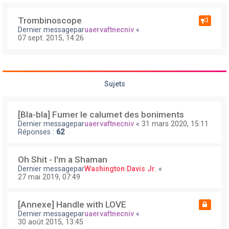
Trombinoscope
Dernier messagepar
uaervaftnecniv
«
07 sept. 2015, 14:26
Sujets
[Bla-bla] Fumer le calumet des boniments
Dernier messagepar
uaervaftnecniv
«
31 mars 2020, 15:11
Réponses :
62
Oh Shit - I'm a Shaman
Dernier messagepar
Washington Davis Jr.
«
27 mai 2019, 07:49
[Annexe] Handle with LOVE
Dernier messagepar
uaervaftnecniv
«
30 août 2015, 13:45