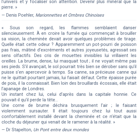
l'univers et y focaliser son attention. Devenir plus minéral que la
pierre. »
— Denis Poehler,
Marionnettes et Ombres Chinoises
« Sous son regard, les flammes semblaient danser
silencieusement. À en croire la fumée qui commençait à brouiller
sa vision, la cheminée devait avoir quelques problèmes de tirage.
Quelle était cette odeur ? Apparemment un pot-pourri de poisson
pas frais, mâtiné d’excréments et autres joyeusetés, agressait ses
sens olfactifs. Des cris de mouettes invisibles lui vrillaient les
oreilles. La brume, dense, lui masquait tout ; il ne voyait même pas
ses pieds. S’il avançait, le sol pourrait très bien se dérober sans qu’il
puisse s’en apercevoir à temps. Sa canne, sa précieuse canne qui
ne le quittait pourtant jamais, lui faisait défaut. Cette épaisse purée
de pois, il la connaissait. Bien loin des brouillards écossais, elle était
l’apanage de Londres.
Un instant chez lui, celui d’après dans la capitale honnie. Ce
pouvait-il qu’il perde la tête…
Une corne de brume déchira brusquement l’air ; le faisant
violemment sursauter. Il était toujours chez lui tout aussi
confortablement installé devant la cheminée et ce n’était que la
cloche du déjeuner qui venait de le ramener à la réalité. »
— Dr Stapelton,
Un Pont entre deux mondes