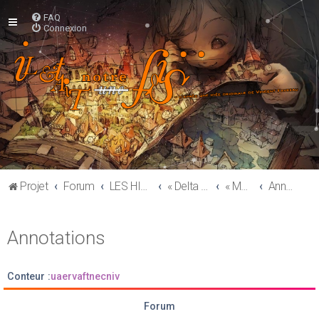
FAQ
Connexion
Projet
Forum
LES HISTOIRES
« Delta Green »
« Marionnettes et Ombres Chinoises »
Annotations
Annotations
Conteur :
uaervaftnecniv
Forum