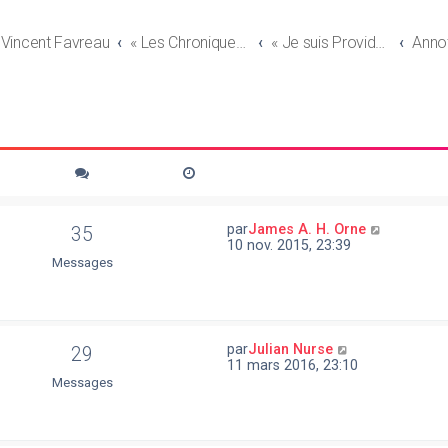
r Vincent Favreau
« Les Chroniques de Providence – Tales of The Divine City »
« Je suis Providence (Hors-scène·Seconds rôles) »
Anno
V
par
James A. H. Orne
35
o
10 nov. 2015, 23:39
i
Messages
r
l
e
d
e
V
par
Julian Nurse
29
r
o
11 mars 2016, 23:10
n
i
Messages
i
r
e
l
r
e
m
d