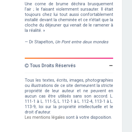
Une corne de brume déchira brusquement
l’air ; le faisant violemment sursauter. Il était
toujours chez lui tout aussi confortablement
installé devant la cheminée et ce n’était que la
cloche du déjeuner qui venait de le ramener à
la réalité. »
— Dr Stapelton,
Un Pont entre deux mondes
Tous Droits Réservés
Tous les textes, écrits, images, photographies
ou illustrations de ce site demeurent la stricte
propriété de leur auteur et ne peuvent en
aucun cas être utilisés sans son accord. L.
111-1 à L. 111-5, L. 112-1 à L. 112-4, 113-1 à L.
113-9, loi sur la propriété intellectuelle et le
droit d'auteur.
Les mentions légales
sont à votre disposition.