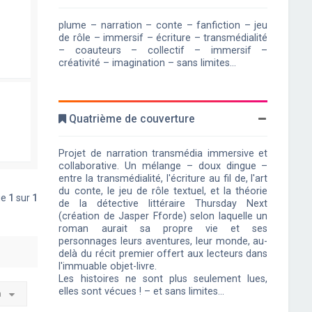
plume – narration – conte – fanfiction – jeu
de rôle – immersif – écriture – transmédialité
– coauteurs – collectif – immersif –
créativité – imagination – sans limites...
Quatrième de couverture
Projet de narration transmédia immersive et
collaborative. Un mélange – doux dingue –
entre la transmédialité, l'écriture au fil de, l'art
du conte, le jeu de rôle textuel, et la théorie
ge
1
sur
1
de la détective littéraire Thursday Next
(création de Jasper Fforde) selon laquelle un
roman aurait sa propre vie et ses
personnages leurs aventures, leur monde, au-
delà du récit premier offert aux lecteurs dans
l'immuable objet-livre.
Les histoires ne sont plus seulement lues,
elles sont vécues ! – et sans limites...
à