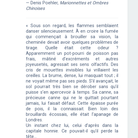
— Denis Poehler,
Marionnettes et Ombres
Chinoises
« Sous son regard, les flammes semblaient
danser silencieusement. À en croire la fumée
qui commençait à brouiller sa vision, la
cheminée devait avoir quelques problèmes de
tirage. Quelle était cette odeur ?
Apparemment un pot-pourri de poisson pas
frais, mâtiné d’excréments et autres
joyeusetés, agressait ses sens olfactifs. Des
cris de mouettes invisibles lui vrillaient les
oreilles. La brume, dense, lui masquait tout ; il
ne voyait même pas ses pieds. S’il avançait, le
sol pourrait très bien se dérober sans qu’il
puisse s’en apercevoir à temps. Sa canne, sa
précieuse canne qui ne le quittait pourtant
jamais, lui faisait défaut. Cette épaisse purée
de pois, il la connaissait. Bien loin des
brouillards écossais, elle était l’apanage de
Londres.
Un instant chez lui, celui d’après dans la
capitale honnie. Ce pouvait-il qu’il perde la
tête…