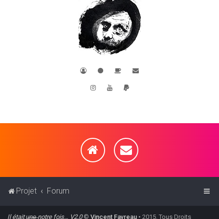
Projet
Forum
Il était u̶n̶e̶ notre fois… V2.0
©
Vincent Favreau
• 2015. Tous Droits