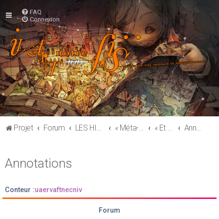
FAQ
Connexion
Projet
Forum
LES HISTOIRES
« Méta-Barons »
« Et entre-temps des demi-drogues légales ? »
Annotations
Annotations
Conteur :
uaervaftnecniv
Forum