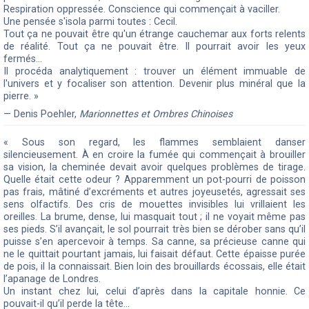
Respiration oppressée. Conscience qui commençait à vaciller.
Une pensée s'isola parmi toutes : Cecil.
Tout ça ne pouvait être qu'un étrange cauchemar aux forts relents
de réalité. Tout ça ne pouvait être. Il pourrait avoir les yeux
fermés...
Il procéda analytiquement : trouver un élément immuable de
l'univers et y focaliser son attention. Devenir plus minéral que la
pierre. »
— Denis Poehler,
Marionnettes et Ombres Chinoises
« Sous son regard, les flammes semblaient danser
silencieusement. À en croire la fumée qui commençait à brouiller
sa vision, la cheminée devait avoir quelques problèmes de tirage.
Quelle était cette odeur ? Apparemment un pot-pourri de poisson
pas frais, mâtiné d’excréments et autres joyeusetés, agressait ses
sens olfactifs. Des cris de mouettes invisibles lui vrillaient les
oreilles. La brume, dense, lui masquait tout ; il ne voyait même pas
ses pieds. S’il avançait, le sol pourrait très bien se dérober sans qu’il
puisse s’en apercevoir à temps. Sa canne, sa précieuse canne qui
ne le quittait pourtant jamais, lui faisait défaut. Cette épaisse purée
de pois, il la connaissait. Bien loin des brouillards écossais, elle était
l’apanage de Londres.
Un instant chez lui, celui d’après dans la capitale honnie. Ce
pouvait-il qu’il perde la tête…