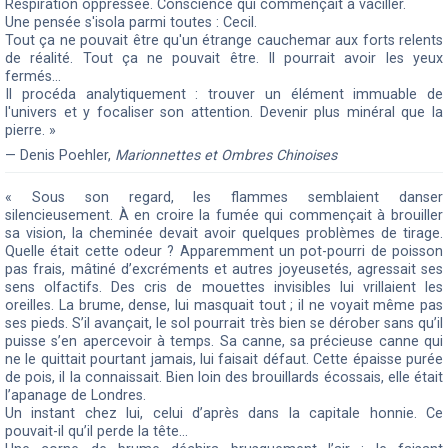
Respiration oppressée. Conscience qui commençait à vaciller.
Une pensée s'isola parmi toutes : Cecil.
Tout ça ne pouvait être qu'un étrange cauchemar aux forts relents
de réalité. Tout ça ne pouvait être. Il pourrait avoir les yeux
fermés...
Il procéda analytiquement : trouver un élément immuable de
l'univers et y focaliser son attention. Devenir plus minéral que la
pierre. »
— Denis Poehler,
Marionnettes et Ombres Chinoises
« Sous son regard, les flammes semblaient danser
silencieusement. À en croire la fumée qui commençait à brouiller
sa vision, la cheminée devait avoir quelques problèmes de tirage.
Quelle était cette odeur ? Apparemment un pot-pourri de poisson
pas frais, mâtiné d’excréments et autres joyeusetés, agressait ses
sens olfactifs. Des cris de mouettes invisibles lui vrillaient les
oreilles. La brume, dense, lui masquait tout ; il ne voyait même pas
ses pieds. S’il avançait, le sol pourrait très bien se dérober sans qu’il
puisse s’en apercevoir à temps. Sa canne, sa précieuse canne qui
ne le quittait pourtant jamais, lui faisait défaut. Cette épaisse purée
de pois, il la connaissait. Bien loin des brouillards écossais, elle était
l’apanage de Londres.
Un instant chez lui, celui d’après dans la capitale honnie. Ce
pouvait-il qu’il perde la tête…