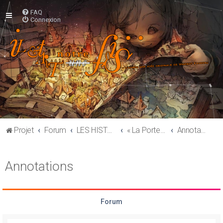
FAQ
Connexion
Projet
Forum
LES HISTOIRES
« La Porte » — par Vincent Favreau
Annotations
Annotations
Forum