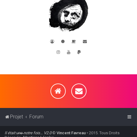
Projet
Forum
Il était u̶n̶e̶ notre fois… V2.0
©
Vincent Favreau
• 2015. Tous Droits