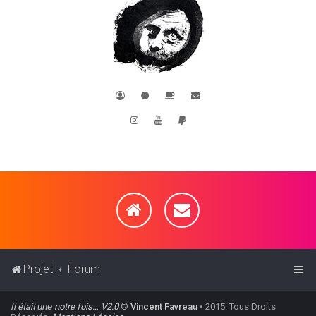
Projet
Forum
Il était u̶n̶e̶ notre fois… V2.0
©
Vincent Favreau
• 2015. Tous Droits