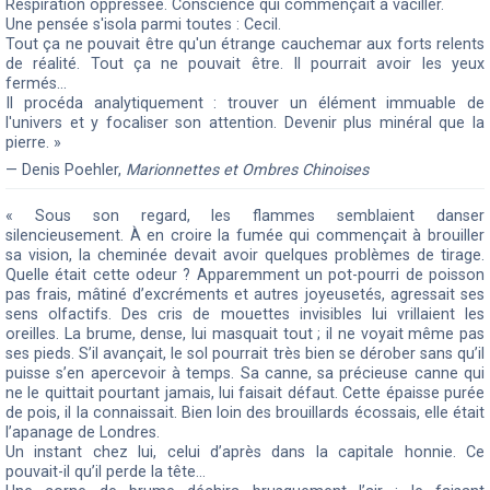
Respiration oppressée. Conscience qui commençait à vaciller.
Une pensée s'isola parmi toutes : Cecil.
Tout ça ne pouvait être qu'un étrange cauchemar aux forts relents
de réalité. Tout ça ne pouvait être. Il pourrait avoir les yeux
fermés...
Il procéda analytiquement : trouver un élément immuable de
l'univers et y focaliser son attention. Devenir plus minéral que la
pierre. »
— Denis Poehler,
Marionnettes et Ombres Chinoises
« Sous son regard, les flammes semblaient danser
silencieusement. À en croire la fumée qui commençait à brouiller
sa vision, la cheminée devait avoir quelques problèmes de tirage.
Quelle était cette odeur ? Apparemment un pot-pourri de poisson
pas frais, mâtiné d’excréments et autres joyeusetés, agressait ses
sens olfactifs. Des cris de mouettes invisibles lui vrillaient les
oreilles. La brume, dense, lui masquait tout ; il ne voyait même pas
ses pieds. S’il avançait, le sol pourrait très bien se dérober sans qu’il
puisse s’en apercevoir à temps. Sa canne, sa précieuse canne qui
ne le quittait pourtant jamais, lui faisait défaut. Cette épaisse purée
de pois, il la connaissait. Bien loin des brouillards écossais, elle était
l’apanage de Londres.
Un instant chez lui, celui d’après dans la capitale honnie. Ce
pouvait-il qu’il perde la tête…