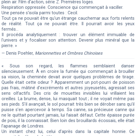
plein air. Film d'action, série Z. Premières loges.
Respiration oppressée. Conscience qui commençait à vaciller.
Une pensée s'isola parmi toutes : Cecil.
Tout ça ne pouvait être qu'un étrange cauchemar aux forts relents
de réalité. Tout ça ne pouvait être. Il pourrait avoir les yeux
fermés...
Il procéda analytiquement : trouver un élément immuable de
l'univers et y focaliser son attention. Devenir plus minéral que la
pierre. »
— Denis Poehler,
Marionnettes et Ombres Chinoises
« Sous son regard, les flammes semblaient danser
silencieusement. À en croire la fumée qui commençait à brouiller
sa vision, la cheminée devait avoir quelques problèmes de tirage.
Quelle était cette odeur ? Apparemment un pot-pourri de poisson
pas frais, mâtiné d’excréments et autres joyeusetés, agressait ses
sens olfactifs. Des cris de mouettes invisibles lui vrillaient les
oreilles. La brume, dense, lui masquait tout ; il ne voyait même pas
ses pieds. S’il avançait, le sol pourrait très bien se dérober sans qu’il
puisse s’en apercevoir à temps. Sa canne, sa précieuse canne qui
ne le quittait pourtant jamais, lui faisait défaut. Cette épaisse purée
de pois, il la connaissait. Bien loin des brouillards écossais, elle était
l’apanage de Londres.
Un instant chez lui, celui d’après dans la capitale honnie. Ce